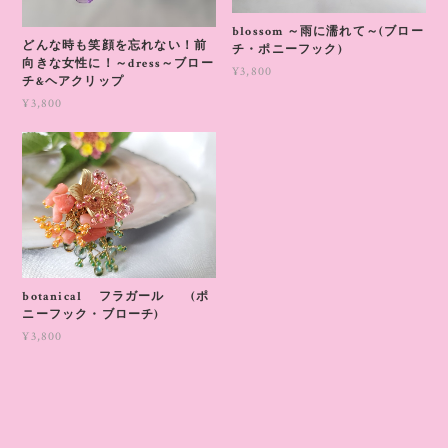
blossom ～雨に濡れて～(ブロー
どんな時も笑顔を忘れない！前
チ・ポニーフック)
向きな女性に！～dress～ブロー
¥3,800
チ&ヘアクリップ
¥3,800
botanical フラガール (ポ
ニーフック・ブローチ)
¥3,800