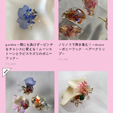
garden～雨にも負けず～ピンチ
ノリノリで突き進む！～dance
をチャンスに変える！ムーンス
～ポニーフック・ヘアークリッ
トーンとラピスラズリのポニー
プ～
フック～
¥3,300
¥4,400