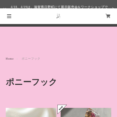
4/18、4/19は、滋賀県日野町にて展示販売会&ワークショップで
す！
4/1～4/4まで仙台S-PALにて出展いたします
Home
ポニーフック
ポニーフック