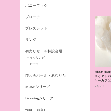
ポニーフック
ブローチ
ブレスレット
リング
初売りセール特設会場
イヤリング
ピアス
Night d
びわ湖パール・あむりた
スとアドバ
ヤーカフ(
¥3,300
MUSEシリーズ
Drawingシリーズ
your color