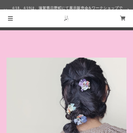
4/18、4/19は、滋賀県日野町にて展示販売会&ワークショップで
す！
4/1～4/4まで仙台S-PALにて出展いたします