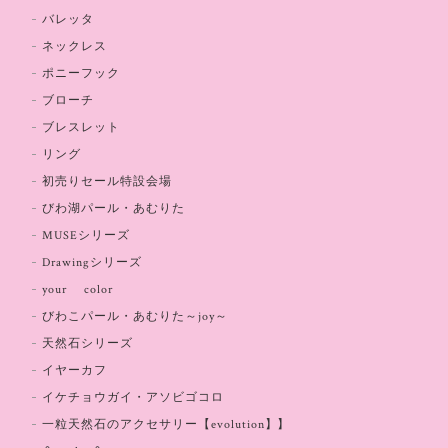
バレッタ
ネックレス
ポニーフック
ブローチ
ブレスレット
リング
初売りセール特設会場
びわ湖パール・あむりた
MUSEシリーズ
Drawingシリーズ
your color
びわこパール・あむりた～joy～
天然石シリーズ
イヤーカフ
イケチョウガイ・アソビゴコロ
一粒天然石のアクセサリー【evolution】】