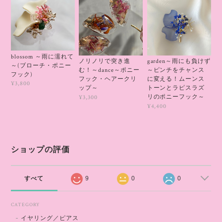
blossom ～雨に濡れて
ノリノリで突き進
garden～雨にも負けず
～(ブローチ・ポニー
む！～dance～ポニー
～ピンチをチャンス
フック)
フック・ヘアークリ
に変える！ムーンス
¥3,800
ップ～
トーンとラピスラズ
リのポニーフック～
¥3,300
¥4,400
ショップの評価
すべて
9
0
0
CATEGORY
イヤリング／ピアス