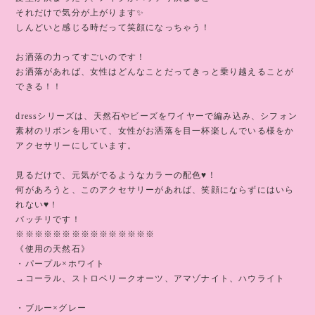
それだけで気分が上がります✨
しんどいと感じる時だって笑顔になっちゃう！
お洒落の力ってすごいのです！
お洒落があれば、女性はどんなことだってきっと乗り越えることが
できる！！
dressシリーズは、天然石やビーズをワイヤーで編み込み、シフォン
素材のリボンを用いて、女性がお洒落を目一杯楽しんでいる様をか
アクセサリーにしています。
見るだけで、元気がでるようなカラーの配色♥️！
何があろうと、このアクセサリーがあれば、笑顔にならずにはいら
れない♥️！
バッチリです！
※※※※※※※※※※※※※※※
《使用の天然石》
・パープル×ホワイト
→コーラル、ストロベリークオーツ、アマゾナイト、ハウライト
・ブルー×グレー