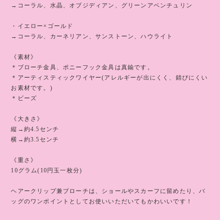
→コーラル、水晶、オブジディアン、グリーンアベンチュリン
・イエロー×ゴールド
→コーラル、カーネリアン、サンストーン、ハウライト
《素材》
＊ブローチ金具、ポニーフック金具は真鍮です。
＊アーティスティックワイヤー(アレルギーが出にくく、錆びにくい
お素材です。)
＊ビーズ
《大きさ》
縦→約4.5センチ
横→約3.5センチ
《重さ》
10グラム(10円玉一枚分)
ヘアークリップ兼ブローチは、ショールやスカーフに留めたり、バ
ッグのワンポイントとしてお使いいただいてもかわいいです！