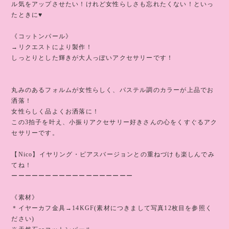
ル気をアップさせたい！けれど女性らしさも忘れたくない！といっ
たときに♥️
《コットンパール》
→リクエストにより製作！
しっとりとした輝きが大人っぽいアクセサリーです！
丸みのあるフォルムが女性らしく、パステル調のカラーが上品でお
洒落！
女性らしく品よくお洒落に！
この3拍子を叶え、小振りアクセサリー好きさんの心をくすぐるアク
セサリーです。
【Nico】イヤリング・ピアスバージョンとの重ねづけも楽しんでみ
てね！
ーーーーーーーーーーーーーーーーーー
《素材》
＊イヤーカフ金具→14KGF(素材につきまして写真12枚目を参照く
ださい)