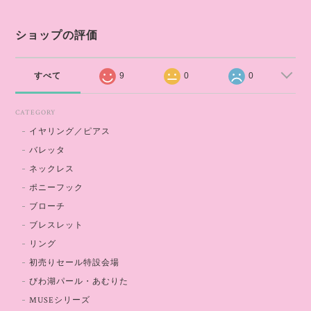
ショップの評価
すべて
9
0
0
CATEGORY
イヤリング／ピアス
バレッタ
ネックレス
ポニーフック
ブローチ
ブレスレット
リング
初売りセール特設会場
びわ湖パール・あむりた
MUSEシリーズ