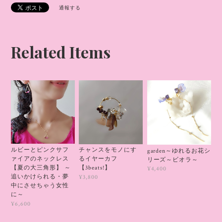
通報する
Related Items
ルビーとピンクサフ
チャンスをモノにす
garden～ゆれるお花シ
ァイアのネックレス
るイヤーカフ
リーズ～ビオラ～
【夏の大三角形】 ～
【3beats!】
¥4,400
追いかけられる・夢
¥3,800
中にさせちゃう女性
に～
¥6,600