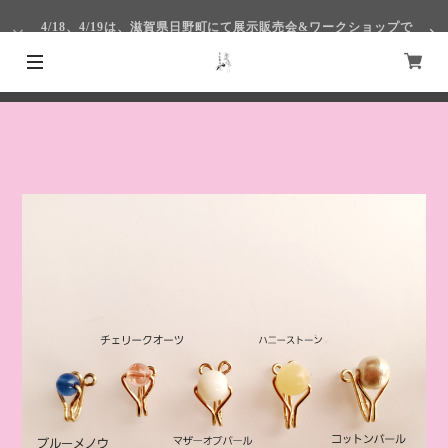
4/18、4/19は、滋賀県日野町にて展示販売会&ワークショップで
す！
4/1～4/4まで仙台S-PALにて出展いたします