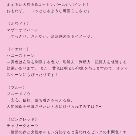
まぁるい天然石&コットンパールがポイント！
おもわず、ニコッとなるような可愛らしさです
《ホワイト》
マザーオブパール
→すっきり、さわやか、清涼感のあるイメージ。
《イエロー》
ハニーストーン
→黄色は左脳を刺激する色で、理解力・判断力・記憶力を促進する
効果があります。 また、黄色は明るい印象を与えますので、オフィ
スシーンにもぴったりです！
《ブルー》
ブルーメノウ
→安心、信頼、落ち着きを与える色。
人間関係を発展させたいときに取り入れてみては？♥️
《ピンクレッド》
チェリークオーツ
→情熱の赤と女性ホルモン分泌すると言われるピンクの中間色！ヤ