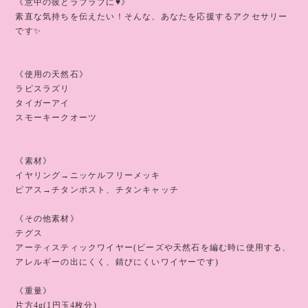
《意中の彼とラブラブに♥️》
素直な気持ちを伝えたい！そんな、あなたを応援するアクセサリー
です✨
《使用の天然石》
ラピスラズリ
タイガーアイ
スモーキークオーツ
《素材》
イヤリング→ニッケルフリーメッキ
ピアス→チタンポスト、チタンキャッチ
《その他素材》
テグス
アーティスティックワイヤー(ビーズや天然石を編む時に使用する、
アレルギーの出にくく、錆びにくいワイヤーです)
《重量》
片方4g(1円玉4枚分)