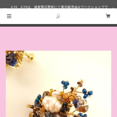
4/18、4/19は、滋賀県日野町にて展示販売会&ワークショップで
す！
4/1～4/4まで仙台S-PALにて出展いたします