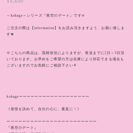
¥6,600
～kokage～シリーズ『夜空のデート』です❇️
ご注文の際は【information】をお読み頂きますよう、お願い致しま
す❀
※こちらの商品は、混雑状況によりますが、発送までに2日～5日頂
いております。お早めをご希望の方は在庫により対応できる場合も
ございますのでお気軽にご相談下さい⚘
kokageーーーーーーーーーーーーーーーーーー
《覚悟を決めて、自分の心に、素直に！》
ーーーーーーーーーーーーーーーーーーーーーーー
『夜空のデート』