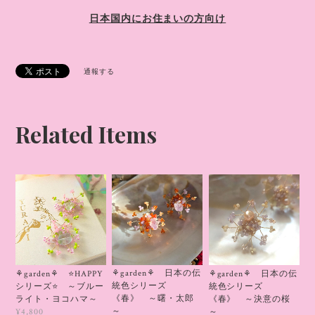
日本国内にお住まいの方向け
通報する
Related Items
⚘garden⚘ 日本の伝
⚘garden⚘ ⭐HAPPY
⚘garden⚘ 日本の伝
統色シリーズ
シリーズ⭐ ～ブルー
統色シリーズ
《春》 ～曙・太郎
ライト・ヨコハマ～
《春》 ～決意の桜
～
～
¥4,800