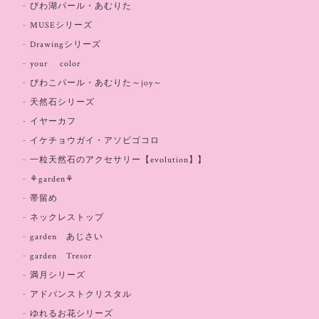
びわ湖パール・あむりた
MUSEシリーズ
Drawingシリーズ
your color
びわこパール・あむりた～joy～
天然石シリーズ
イヤーカフ
イケチョウガイ・アソビゴコロ
一粒天然石のアクセサリー【evolution】】
⚘garden⚘
帯留め
ネックレストップ
garden あじさい
garden Tresor
満月シリーズ
アドバンストクリスタル
ゆれるお花シリーズ