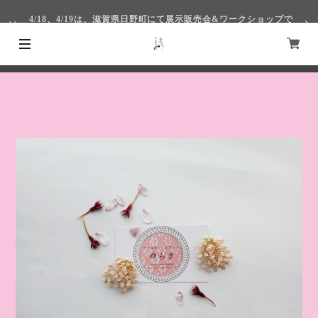
4/18、4/19は、滋賀県日野町にて展示販売会&ワークショップで
す！
4/1～4/4まで仙台S-PALにて出展いたします