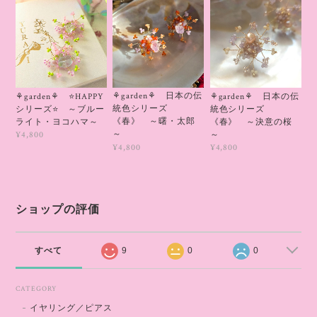
⚘garden⚘ 日本の伝
⚘garden⚘ ⭐HAPPY
⚘garden⚘ 日本の伝
統色シリーズ
シリーズ⭐ ～ブルー
統色シリーズ
《春》 ～曙・太郎
ライト・ヨコハマ～
《春》 ～決意の桜
～
～
¥4,800
¥4,800
¥4,800
ショップの評価
すべて
9
0
0
CATEGORY
イヤリング／ピアス