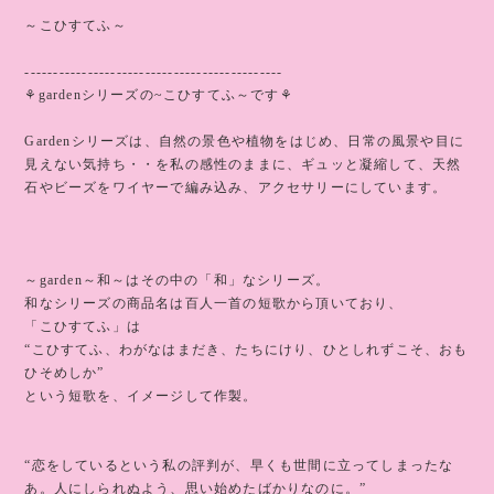
～こひすてふ～
---------------------------------------------
⚘gardenシリーズの~こひすてふ～です⚘
Gardenシリーズは、自然の景色や植物をはじめ、日常の風景や目に
見えない気持ち・・を私の感性のままに、ギュッと凝縮して、天然
石やビーズをワイヤーで編み込み、アクセサリーにしています。
～garden～和～はその中の「和」なシリーズ。
和なシリーズの商品名は百人一首の短歌から頂いており、
「こひすてふ」は
“こひすてふ、わがなはまだき、たちにけり、ひとしれずこそ、おも
ひそめしか”
という短歌を、イメージして作製。
“恋をしているという私の評判が、早くも世間に立ってしまったな
あ。人にしられぬよう、思い始めたばかりなのに。”