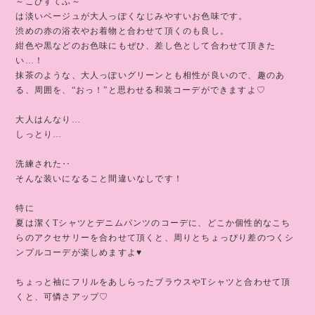
～こひすてふ～
は淡いベージュが大人っぽくなじみやすいお色味です。
渋めの赤の浴衣やお着物と合わせて頂くのも良し。
紺色や黒などのお色味にもぜひ、差し色として合わせて頂きた
い…！
抹茶のような、大人っぽいグリーンとも相性が良いので、趣のあ
る、周囲を、“おっ！”と思わせる和装コーデができますよ♡
大人はんなり…
しっとり…
洗練された‥
そんな装いになること間違いなしです！
特に
夏は潔くTシャツとデニムパンツのコーデに、どこか個性的なこち
らのアクセサリーを合わせて頂くと、周りとちょっぴり差のつくシ
ンプルコーデが楽しめますよ♥️
ちょっと袖にフリルをあしらったブラウスやTシャツと合わせて頂
くと、可憐さアップ♡