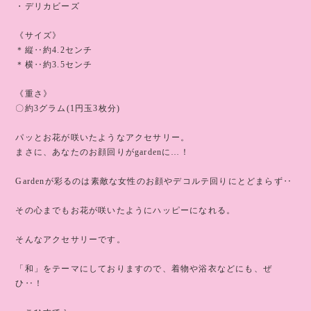
・デリカビーズ
《サイズ》
＊縦‥約4.2センチ
＊横‥約3.5センチ
《重さ》
〇約3グラム(1円玉3枚分)
パッとお花が咲いたようなアクセサリー。
まさに、あなたのお顔回りがgardenに…！
Gardenが彩るのは素敵な女性のお顔やデコルテ回りにとどまらず‥
その心までもお花が咲いたようにハッピーになれる。
そんなアクセサリーです。
「和」をテーマにしておりますので、着物や浴衣などにも、ぜ
ひ‥！