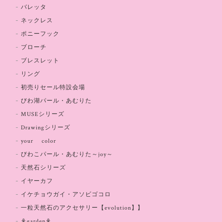
バレッタ
ネックレス
ポニーフック
ブローチ
ブレスレット
リング
初売りセール特設会場
びわ湖パール・あむりた
MUSEシリーズ
Drawingシリーズ
your color
びわこパール・あむりた～joy～
天然石シリーズ
イヤーカフ
イケチョウガイ・アソビゴコロ
一粒天然石のアクセサリー【evolution】】
⚘garden⚘