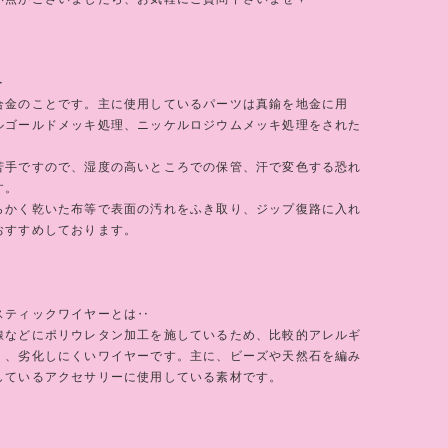
‥
合金のことです。主に使用しているパーツは真鍮を地金に用
ルゴールドメッキ処理、ニッケルロジウムメッキ処理をされた
苦手ですので、湿度の高いところでの保管、汗で変色する恐れ
す。
らかく乾いた布等で表面の汚れをふき取り、ジップ復路に入れ
おすすめしております。
スティックワイヤーとは‥
線などにポリウレタン加工を施しているため、比較的アレルギ
く、劣化しにくいワイヤーです。主に、ビーズや天然石を編み
しているアクセサリーに使用している素材です。