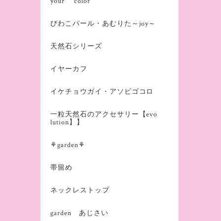
your color
びわこパール・あむりた～joy～
天然石シリーズ
イヤーカフ
イケチョウガイ・アソビゴコロ
一粒天然石のアクセサリー【evo
lution】】
⚘garden⚘
帯留め
ネックレストップ
garden あじさい