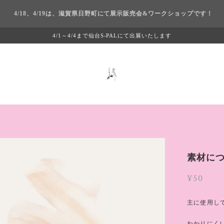
4/18、4/19は、滋賀県日野町にて展示販売会&ワークショップです！
4/1～4/4まで仙台S-PALにて出展いたします
素材に
¥50
主に使用し
わかりにく