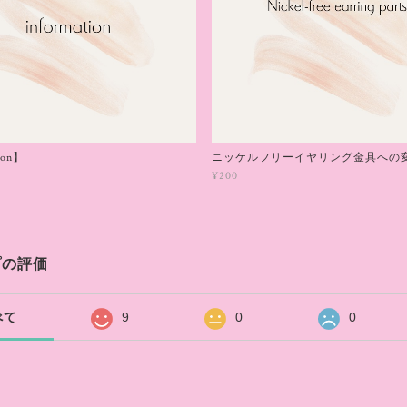
ion】
ニッケルフリーイヤリング金具への
¥200
プの評価
べて
9
0
0