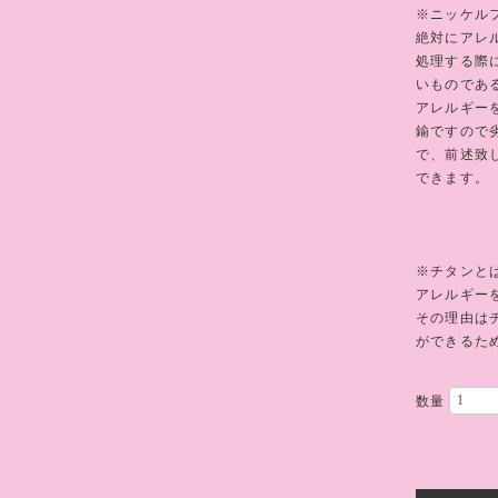
※ニッケル
絶対にアレ
処理する際
いものであ
アレルギー
鍮ですので
で、前述致
できます。
※チタンと
アレルギー
その理由は
ができるた
数量