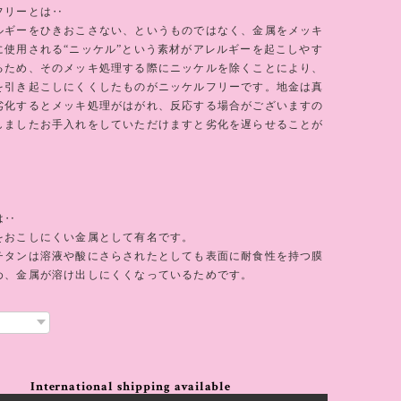
フリーとは‥
ルギーをひきおこさない、というものではなく、金属をメッキ
に使用される“ニッケル”という素材がアレルギーを起こしやす
るため、そのメッキ処理する際にニッケルを除くことにより、
を引き起こしにくくしたものがニッケルフリーです。地金は真
劣化するとメッキ処理がはがれ、反応する場合がございますの
しましたお手入れをしていただけますと劣化を遅らせることが
は‥
をおこしにくい金属として有名です。
チタンは溶液や酸にさらされたとしても表面に耐食性を持つ膜
め、金属が溶け出しにくくなっているためです。
International shipping available