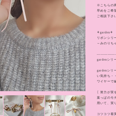
※こちらの
早めをご希
ご相談下さ
⚘garden⚘
リボンシリ
～みのりち
--------------
garden
garden
い気持ち・
ワイヤーで
〖努力が実
葉っぱのモ
用いて、実
コツコツ着