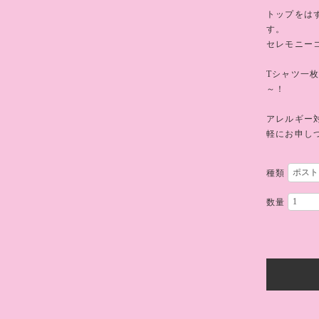
トップをは
す。
セレモニー
Tシャツ一
～！
アレルギー
軽にお申し
種類
数量