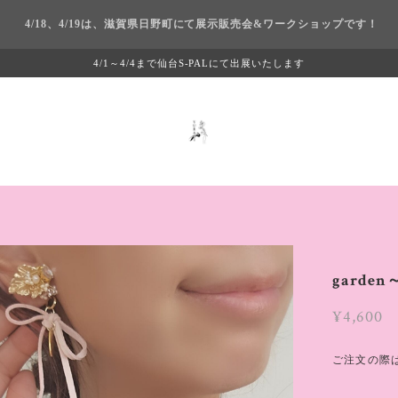
4/18、4/19は、滋賀県日野町にて展示販売会&ワークショップです！
4/1～4/4まで仙台S-PALにて出展いたします
gard
¥4,600
ご注文の際は