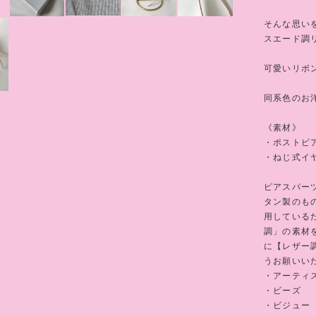
そんな思い
スエード調
可愛いリボ
同系色のお
《素材》
・ポストピ
・ねじ式イ
ピアスパー
タン製のも
用している
調」の素材
に【レザー調
うお願いい
・アーティ
・ビーズ
・ビジュー