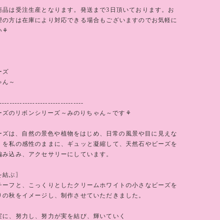
商品は受注生産となります。発送まで3日頂いております。お
望の方は在庫により対応できる場合もございますのでお気軽に
い⚘
ーズ
ゃん～
---------------------------------
シリーズのリボンシリーズ～みのりちゃん～です⚘
シリーズは、自然の景色や植物をはじめ、日常の風景や目に見えな
・を私の感性のままに、ギュッと凝縮して、天然石やビーズを
編み込み、アクセサリーにしています。
を結ぶ〗
チーフと、こっくりとしたクリームホワイトの小さなビーズを
りの秋をイメージし、制作させていただきました。
実に、努力し、努力が実を結び、輝いていく