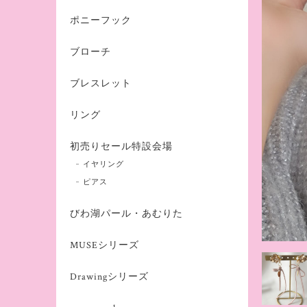
ポニーフック
ブローチ
ブレスレット
リング
初売りセール特設会場
イヤリング
ピアス
びわ湖パール・あむりた
MUSEシリーズ
Drawingシリーズ