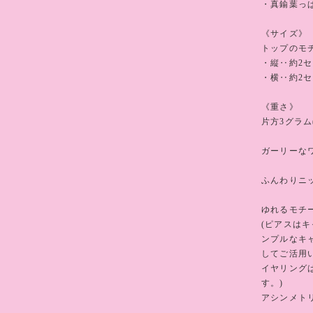
・真鍮葉っ
《サイズ》
トップのモ
・縦‥約2
・横‥約2
《重さ》
片方3グラム
ガーリーな
ふんわりニ
ゆれるモチ
(ピアスは
ンプルなキ
してご活用
イヤリング
す。)
アシンメト