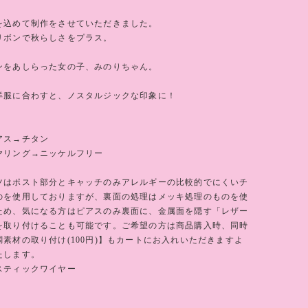
を込めて制作をさせていただきました。
リボンで秋らしさをプラス。
ンをあしらった女の子、みのりちゃん。
洋服に合わすと、ノスタルジックな印象に！
アス→チタン
ヤリング→ニッケルフリー
ツはポスト部分とキャッチのみアレルギーの比較的でにくいチ
のを使用しておりますが、裏面の処理はメッキ処理のものを使
ため、気になる方はピアスのみ裏面に、金属面を隠す「レザー
を取り付けることも可能です。ご希望の方は商品購入時、同時
素材の取り付け(100円)】もカートにお入れいただきますよ
たします。
スティックワイヤー