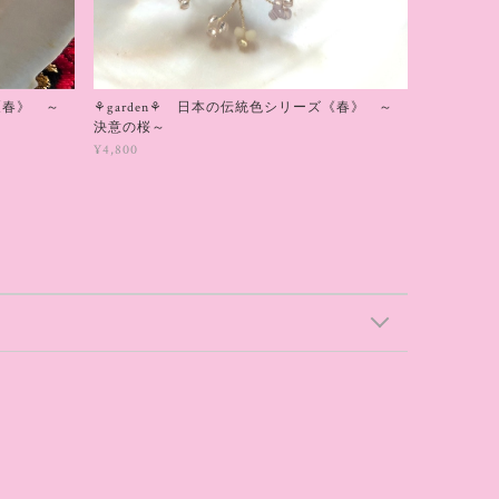
《春》 ～
⚘garden⚘ 日本の伝統色シリーズ《春》 ～
決意の桜～
¥4,800