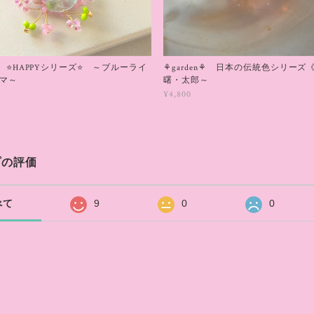
⚘garden⚘ 日本の伝統色シリーズ
n⚘ ⭐HAPPYシリーズ⭐ ～ブルーライ
曙・太郎～
マ～
¥4,800
プの評価
べて
9
0
0