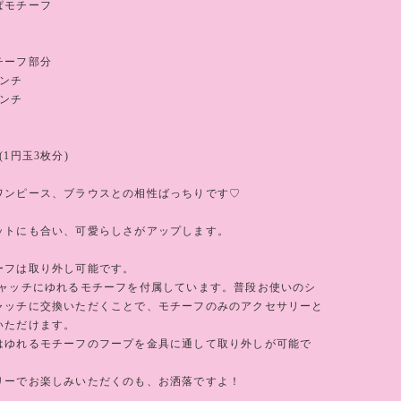
ぱモチーフ
チーフ部分
センチ
センチ
(1円玉3枚分)
ワンピース、ブラウスとの相性ばっちりです♡
ットにも合い、可愛らしさがアップします。
ーフは取り外し可能です。
キャッチにゆれるモチーフを付属しています。普段お使いのシ
ャッチに交換いただくことで、モチーフのみのアクセサリーと
いただけます。
はゆれるモチーフのフープを金具に通して取り外しが可能で
リーでお楽しみいただくのも、お洒落ですよ！