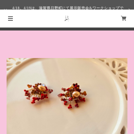
4/18、4/19は、滋賀県日野町にて展示販売会&ワークショップで
す！
4/1～4/4まで仙台S-PALにて出展いたします