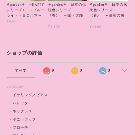
⚘garden⚘ 日本の伝
⚘garden⚘ ⭐HAPPY
⚘garden⚘ 日本の伝
統色シリーズ
シリーズ⭐ ～ブルー
統色シリーズ
《春》 ～曙・太郎
ライト・ヨコハマ～
《春》 ～決意の桜
～
～
¥4,800
¥4,800
¥4,800
ショップの評価
すべて
9
0
0
CATEGORY
イヤリング／ピアス
バレッタ
ネックレス
ポニーフック
ブローチ