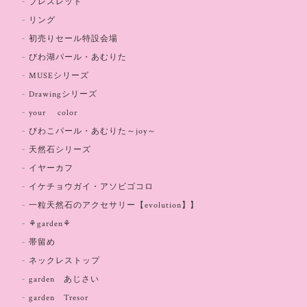
ブレスレット
リング
初売りセール特設会場
びわ湖パール・あむりた
MUSEシリーズ
Drawingシリーズ
your color
びわこパール・あむりた～joy～
天然石シリーズ
イヤーカフ
イケチョウガイ・アソビゴコロ
一粒天然石のアクセサリー【evolution】】
⚘garden⚘
帯留め
ネックレストップ
garden あじさい
garden Tresor