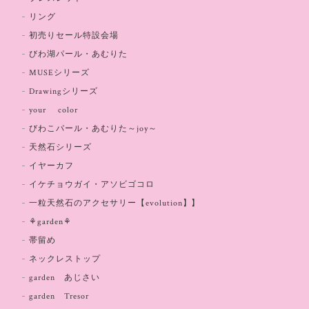
リング
初売りセール特設会場
びわ湖パール・あむりた
MUSEシリーズ
Drawingシリーズ
your color
びわこパール・あむりた～joy～
天然石シリーズ
イヤーカフ
イケチョウガイ・アソビゴコロ
一粒天然石のアクセサリー【evolution】】
⚘garden⚘
帯留め
ネックレストップ
garden あじさい
garden Tresor