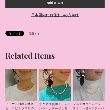
Add to cart
日本国内にお住まいの方向け
通報する
Related Items
マイナス10歳を叶え
マルチカラームーン
オニキス使用✴ジャパ
る！ラピスラズリの
ストーン使用✴ジャパ
ンヴィンテージシリ