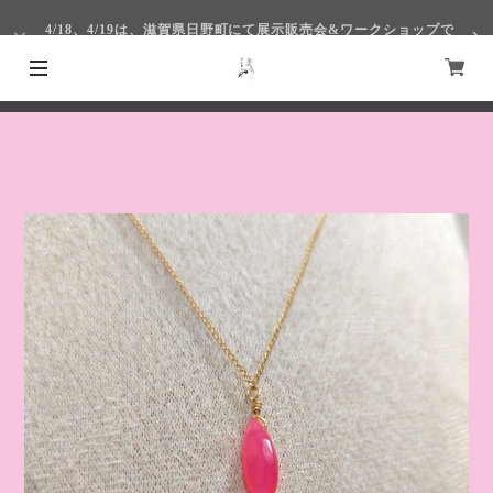
4/18、4/19は、滋賀県日野町にて展示販売会&ワークショップで
す！
4/1～4/4まで仙台S-PALにて出展いたします