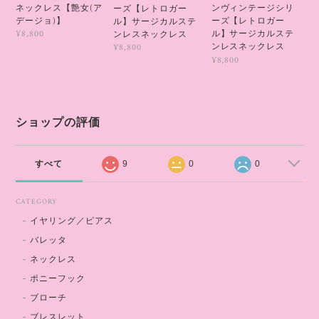
ネックレス【艶女(ア
ンヴィンテージシリ
ーズ【レトロガー
デージョ)】
ーズ【レトロガー
ル】サージカルステ
ル】サージカルステ
¥8,800
ンレスネックレス
ンレスネックレス
¥8,800
¥8,800
ショップの評価
すべて
9
0
0
CATEGORY
イヤリング／ピアス
バレッタ
ネックレス
ポニーフック
ブローチ
ブレスレット