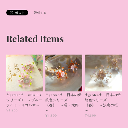
通報する
Related Items
⚘garden⚘ 日本の伝
⚘garden⚘ ⭐HAPPY
⚘garden⚘ 日本の伝
統色シリーズ
シリーズ⭐ ～ブルー
統色シリーズ
《春》 ～曙・太郎
ライト・ヨコハマ～
《春》 ～決意の桜
～
～
¥4,800
¥4,800
¥4,800