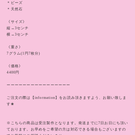
＊ビーズ
＊天然石
《サイズ》
縦→3センチ
横→3センチ
《重さ》
7グラム(1円7枚分)
《価格》
4400円
ーーーーーーーーーーーーーーーー
ご注文の際は【information】をお読み頂きますよう、お願い致しま
す❀
※こちらの商品は受注製作となります。発送までに7日お日にち頂い
ております。お早めをご希望の方は対応できる場合もございますの