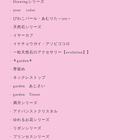
Drawingシリーズ
your color
びわこパール・あむりた～joy～
天然石シリーズ
イヤーカフ
イケチョウガイ・アソビゴコロ
一粒天然石のアクセサリー【evolution】】
⚘garden⚘
帯留め
ネックレストップ
garden あじさい
garden Tresor
満月シリーズ
アドバンストクリスタル
ゆれるお花シリーズ
リボンシリーズ
プリンセスシリーズ