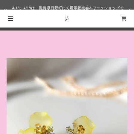
4/18、4/19は、滋賀県日野町にて展示販売会&ワークショップで
す！
4/1～4/4まで仙台S-PALにて出展いたします