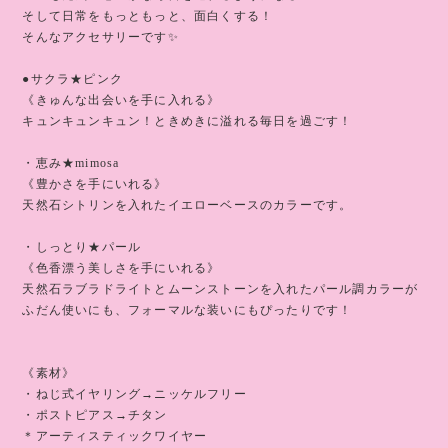
そして日常をもっともっと、面白くする！
そんなアクセサリーです✨
●サクラ★ピンク
《きゅんな出会いを手に入れる》
キュンキュンキュン！ときめきに溢れる毎日を過ごす！
・恵み★mimosa
《豊かさを手にいれる》
天然石シトリンを入れたイエローベースのカラーです。
・しっとり★パール
《色香漂う美しさを手にいれる》
天然石ラブラドライトとムーンストーンを入れたパール調カラーが
ふだん使いにも、フォーマルな装いにもぴったりです！
《素材》
・ねじ式イヤリング→ニッケルフリー
・ポストピアス→チタン
＊アーティスティックワイヤー