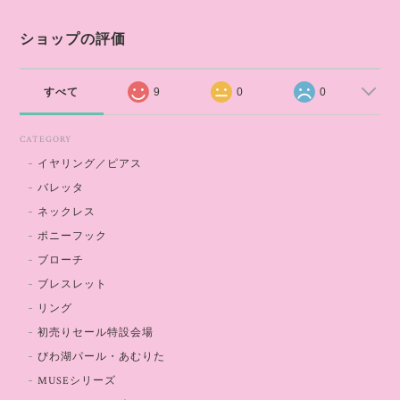
ショップの評価
すべて
9
0
0
CATEGORY
イヤリング／ピアス
バレッタ
ネックレス
ポニーフック
ブローチ
ブレスレット
リング
初売りセール特設会場
びわ湖パール・あむりた
MUSEシリーズ