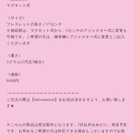
マグネット式
《サイズ》
ブレスレットの長さ／17センチ
※接続部は、マグネット式から、5センチのアジャスター式に変更も
可能です。ご希望の方は、備考欄にアジャスター式に変更とご記入
くださいませ
《重さ》
3グラム(1円玉5枚分)
《価格》
6600円
-ーーーーーーーーーーーーーーーーーー
ご注文の際は【information】をお読み頂きますよう、お願い致しま
す❀
※こちらの商品は受注製作となります。5日以内をめどに、発送予定
です。お早めをご希望の方は対応できる場合もございますのでお気