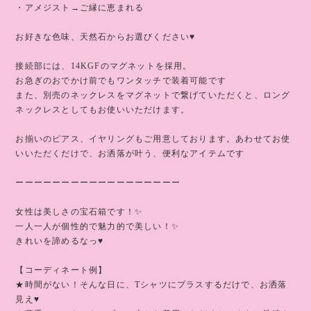
・アメジスト→ご縁に恵まれる
お好きな色味、天然石からお選びください♥️
接続部には、14KGFのマグネットを採用。
お急ぎのおでかけ前でもワンタッチで装着可能です
また、別売のネックレスをマグネットで繋げていただくと、ロング
ネックレスとしてもお使いいただけます。
お揃いのピアス、イヤリングもご用意しております。あわせてお使
いいただくだけで、お洒落が叶う、便利なアイテムです
ーーーーーーーーーーーーーーーーーー
女性は美しさの宝石箱です！✨
一人一人が個性的で魅力的で美しい！✨
きれいを諦めるなっ♥️
【コーディネート例】
★時間がない！そんな日に、Tシャツにプラスするだけで、お洒落
見え♥️