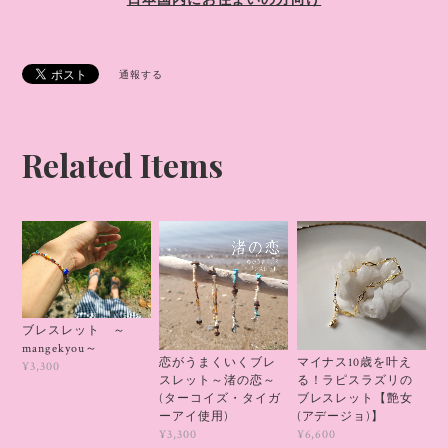
日本国内にお住まいの方向け
通報する
Related Items
ブレスレット ～
mangekyou～
マイナス10歳を叶え
恋がうまくいくブレ
¥3,300
る！ラピスラズリの
スレット～渚の恋～
ブレスレット【艶女
(ターコイズ・タイガ
(アデージョ)】
ーアイ使用)
¥6,600
¥3,300