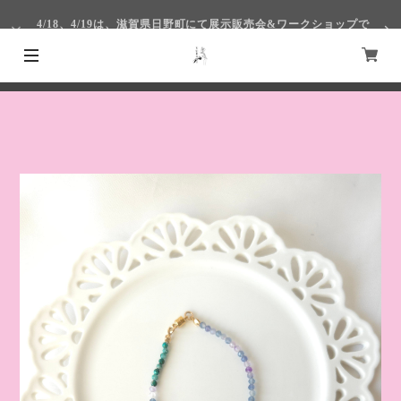
4/18、4/19は、滋賀県日野町にて展示販売会&ワークショップで
す！
4/1～4/4まで仙台S-PALにて出展いたします