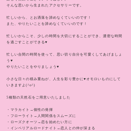
そんな思いから生まれたアクセサリーです。
忙しいから、とお洒落を諦めなくていいのです！
また、やりたいことを諦めなくていいのです！
忙しいからこそ、少しの時間を大切にすることができ、濃密な時間
を過ごすことができる♥️
忙しい合間の時間を使って、思い切り自分を可愛くしてあげましょ
う♥️
やりたいことをやりましょう♥️
小さな日々の積み重ねが、人生を彩り豊かに♥️オモロいものにして
いきますよ(^o^)
5種類の天然石をご用意いたしました
・マラカイト→個性の発揮
・フローライト→人間関係をスムーズに
・ローズクオーツ→恋を始めたい方に
・インペリアルロードナイト→恋人との仲が深まる