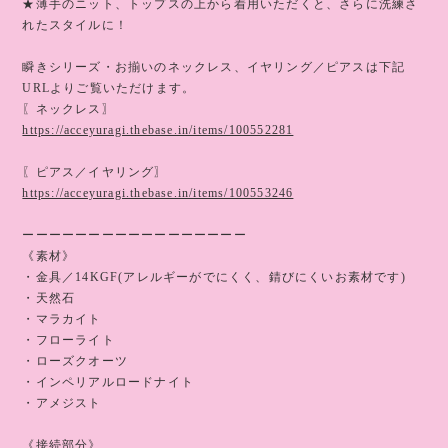
★薄手のニット、トップスの上から着用いただくと、さらに洗練さ
れたスタイルに！
瞬きシリーズ・お揃いのネックレス、イヤリング／ピアスは下記
URLよりご覧いただけます。
〖ネックレス〗
https://acceyuragi.thebase.in/items/100552281
〖ピアス／イヤリング〗
https://acceyuragi.thebase.in/items/100553246
ーーーーーーーーーーーーーーーーー
《素材》
・金具／14KGF(アレルギーがでにくく、錆びにくいお素材です)
・天然石
・マラカイト
・フローライト
・ローズクオーツ
・インペリアルロードナイト
・アメジスト
《接続部分》