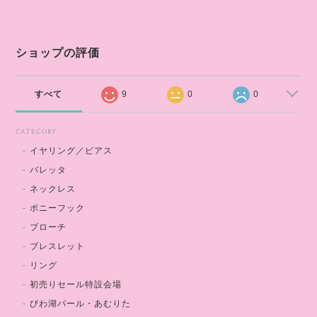
ショップの評価
すべて
9
0
0
CATEGORY
イヤリング／ピアス
バレッタ
ネックレス
ポニーフック
ブローチ
ブレスレット
リング
初売りセール特設会場
びわ湖パール・あむりた